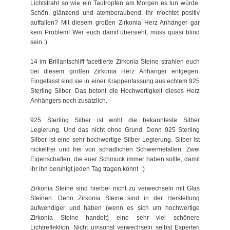
Lichtstrahl so wie ein Tautropfen am Morgen es tun würde.
Schön, glänzend und atemberaubend. Ihr möchtet positiv
auffallen? Mit diesem großen Zirkonia Herz Anhänger gar
kein Problem! Wer euch damit übersieht, muss quasi blind
sein :)
14 im Brillantschliff facettierte Zirkonia Steine strahlen euch
bei diesem großen Zirkonia Herz Anhänger entgegen.
Eingefasst sind sie in einer Krappenfassung aus echtem 925
Sterling Silber. Das betont die Hochwertigkeit dieses Herz
Anhängers noch zusätzlich.
925 Sterling Silber ist wohl die bekannteste Silber
Legierung. Und das nicht ohne Grund. Denn 925 Sterling
Silber ist eine sehr hochwertige Silber Legierung. Silber ist
nickelfrei und frei von schädlichen Schwermetallen. Zwei
Eigenschaften, die euer Schmuck immer haben sollte, damit
ihr ihn beruhigt jeden Tag tragen könnt :)
Zirkonia Steine sind hierbei nicht zu verwechseln mit Glas
Steinen. Denn Zirkonia Steine sind in der Herstellung
aufwendiger und haben (wenn es sich um hochwertige
Zirkonia Steine handelt) eine sehr viel schönere
Lichtreflektion. Nicht umsonst verwechseln selbst Experten