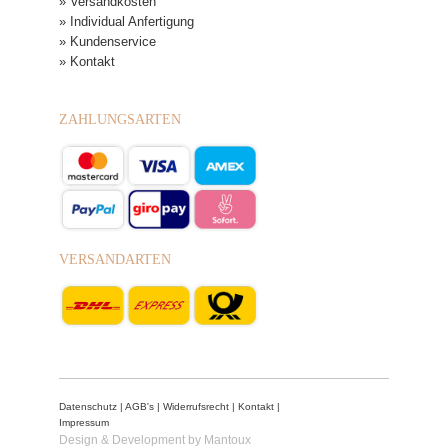
» Versandkosten
» Individual Anfertigung
» Kundenservice
» Kontakt
ZAHLUNGSARTEN
VERSANDARTEN
Datenschutz
|
AGB's
|
Widerrufsrecht
|
Kontakt
|
Impressum
Design & Development by Mantoux