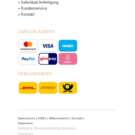
» Individual Anfertigung
» Kundenservice
» Kontakt
ZAHLUNGSARTEN
VERSANDARTEN
Datenschutz
|
AGB's
|
Widerrufsrecht
|
Kontakt
|
Impressum
Design & Development by Mantoux
Solutions