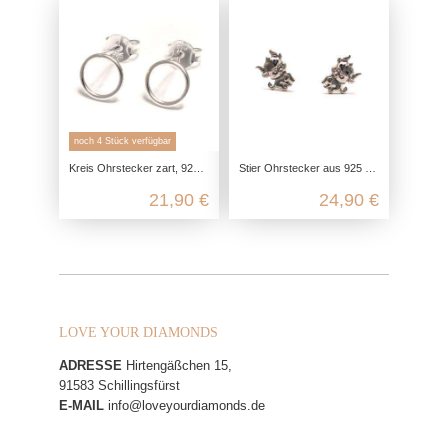
noch 4 Stück verfügbar
Kreis Ohrstecker zart, 925 Sterling Silber, Kreislauf des Lebens, mini Stecker geometrisch, Ohrringe minimalistisch fein
Stier Ohrstecker aus 925 Sterling Silber
21,90 €
24,90 €
LOVE YOUR DIAMONDS
ADRESSE
Hirtengäßchen 15,
91583 Schillingsfürst
E-MAIL
info@loveyourdiamonds.de