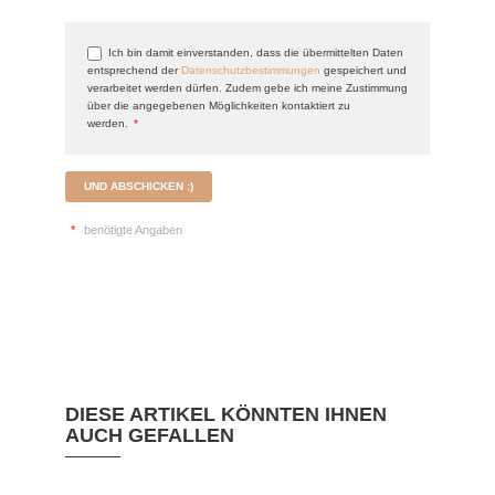
Ich bin damit einverstanden, dass die übermittelten Daten
entsprechend der
Datenschutzbestimmungen
gespeichert und
verarbeitet werden dürfen. Zudem gebe ich meine Zustimmung
über die angegebenen Möglichkeiten kontaktiert zu
werden.
*
UND ABSCHICKEN :)
*
benötigte Angaben
DIESE ARTIKEL KÖNNTEN IHNEN
AUCH GEFALLEN