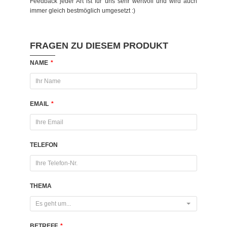
Feedback jeder Art ist für uns sehr wertvoll und wird auch
immer gleich bestmöglich umgesetzt :)
FRAGEN ZU DIESEM PRODUKT
NAME
*
EMAIL
*
TELEFON
THEMA
Es geht um...
BETREFF
*