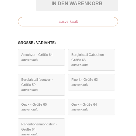
IN DEN WARENKORB
ausverkauft
GRÖSSE / VARIANTE:
Amethyst - Größe 64
Bergkristall Cabochon -
ausverkauft
Größe 63
ausverkauft
Bergkristall facettiert -
Fluorit - Größe 63
Größe 59
ausverkauft
ausverkauft
Onyx - Größe 60
Onyx - Größe 64
ausverkauft
ausverkauft
Regenbogenmondstein -
Größe 64
ausverkauft