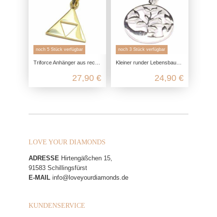
noch 5 Stück verfügbar
noch 3 Stück verfügbar
Triforce Anhänger aus recyceltem 925 Sterling Silber
Kleiner runder Lebensbaum Anhänger aus 925 Sterling Silber
27,90 €
24,90 €
LOVE YOUR DIAMONDS
ADRESSE
Hirtengäßchen 15,
91583 Schillingsfürst
E-MAIL
info@loveyourdiamonds.de
KUNDENSERVICE