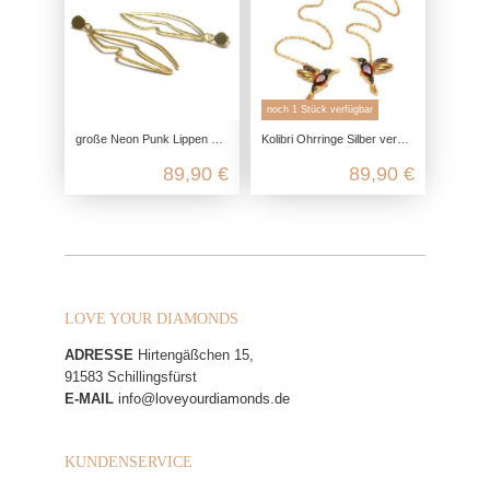
noch 1 Stück verfügbar
große Neon Punk Lippen Ohrringe vergoldet aus echtem 925 Sterling Silber
Kolibri Ohrringe Silber vergoldet, mit Granat und Markasit, 925 Sterling Silber, Fädelohrringe, Tassle Ohrringe, Vogel Schmuck
89,90 €
89,90 €
LOVE YOUR DIAMONDS
ADRESSE
Hirtengäßchen 15,
91583 Schillingsfürst
E-MAIL
info@loveyourdiamonds.de
KUNDENSERVICE