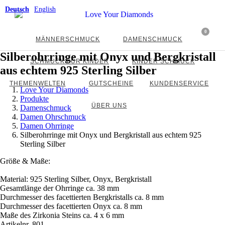
Deutsch
English
0
MÄNNERSCHMUCK
DAMENSCHMUCK
Silberohrringe mit Onyx und Bergkristall
SCHMUCK FÜR KINDER
KINDER SCHMUCK
aus echtem 925 Sterling Silber
THEMENWELTEN
GUTSCHEINE
KUNDENSERVICE
Love Your Diamonds
Produkte
ÜBER UNS
Damenschmuck
Damen Ohrschmuck
Damen Ohrringe
Silberohrringe mit Onyx und Bergkristall aus echtem 925
Sterling Silber
Größe & Maße:
Material: 925 Sterling Silber, Onyx, Bergkristall
Gesamtlänge der Ohrringe ca. 38 mm
Durchmesser des facettierten Bergkristalls ca. 8 mm
Durchmesser des facettierten Onyx ca. 8 mm
Maße des Zirkonia Steins ca. 4 x 6 mm
Artikelnr.
801