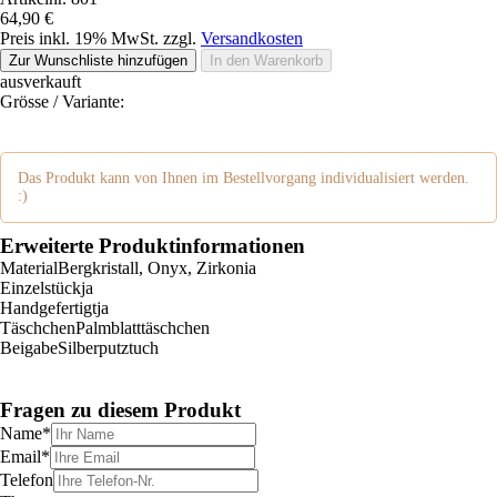
64,90 €
Preis inkl. 19% MwSt. zzgl.
Versandkosten
Zur Wunschliste hinzufügen
In den Warenkorb
ausverkauft
Grösse / Variante:
Das Produkt kann von Ihnen im Bestellvorgang individualisiert werden.
:)
Erweiterte Produktinformationen
Material
Bergkristall, Onyx, Zirkonia
Einzelstück
ja
Handgefertigt
ja
Täschchen
Palmblatttäschchen
Beigabe
Silberputztuch
Fragen zu diesem Produkt
Name
*
Email
*
Telefon