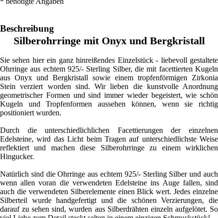
*
benötigte Angaben
Beschreibung
Silberohrringe mit Onyx und Bergkristall
Sie sehen hier ein ganz hinreißendes Einzelstück - liebevoll gestaltete
Ohrringe aus echtem 925/- Sterling Silber, die mit facettierten Kugeln
aus Onyx und Bergkristall sowie einem tropfenförmigen Zirkonia
Stein verziert worden sind. Wir lieben die kunstvolle Anordnung
geometrischer Formen und sind immer wieder begeistert, wie schön
Kugeln und Tropfenformen aussehen können, wenn sie richtig
positioniert wurden.
Durch die unterschiedlichlichen Facettierungen der einzelnen
Edelsteine, wird das Licht beim Tragen auf unterschiedlichste Weise
reflektiert und machen diese Silberohrringe zu einem wirklichen
Hingucker.
Natürlich sind die Ohrringe aus echtem 925/- Sterling Silber und auch
wenn allen voran die verwendeten Edelsteine ins Auge fallen, sind
auch die verwendeten Silberelemente einen Blick wert. Jedes einzelne
Silberteil wurde handgefertigt und die schönen Verzierungen, die
darauf zu sehen sind, wurden aus Silberdrähten einzeln aufgelötet. So
viel Liebe zum Detail steckt selten in einem einzigen Schmuckstück!